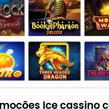
moções Ice cassino c