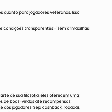
s quanto para jogadores veteranos. Isso
 e condições transparentes - sem armadilhas
arte de sua filosofia, eles oferecem uma
es de boas-vindas até recompensas
e dos jogadores. Seja cashback, rodadas