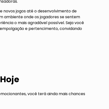
nsadoras.
de novos jogos até o desenvolvimento de
 um ambiente onde os jogadores se sentem
riência o mais agradável possível. Seja você
de empolgação e pertencimento, convidando
 Hoje
emocionantes, você terá ainda mais chances