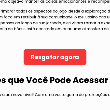
 como objetivo manter as coisas emocionantes e recompe
rimorar todos os aspectos do jogo, desde a exploração 
m foco em retribuir à sua comunidade, o Ice Casino cria
mpensas ao longo de sua jornada, eles visam tornar a expe
osofia de bônus está centrada em criar uma atmosfera 
Resgatar agora
s que Você Pode Acessar
ogo a um novo nível! Com uma vasta gama de promoções 