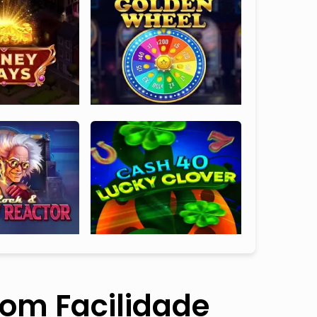
om Facilidade