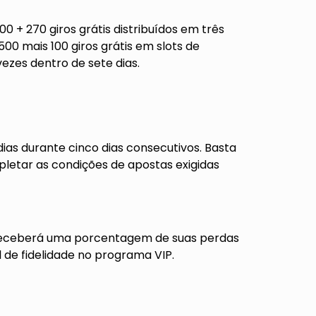
 + 270 giros grátis distribuídos em três
00 mais 100 giros grátis em slots de
ezes dentro de sete dias.
ias durante cinco dias consecutivos. Basta
letar as condições de apostas exigidas
 receberá uma porcentagem de suas perdas
 de fidelidade no programa VIP.