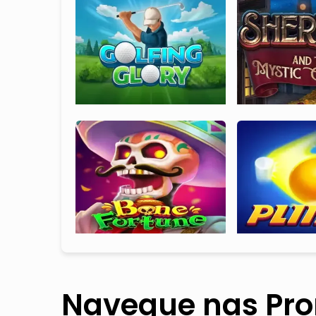
Navegue nas Pro