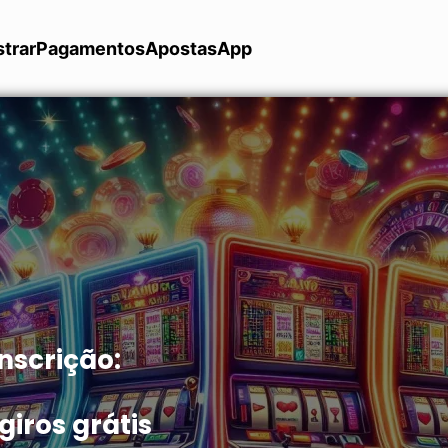
trar
Pagamentos
Apostas
App
nscrição:
giros grátis