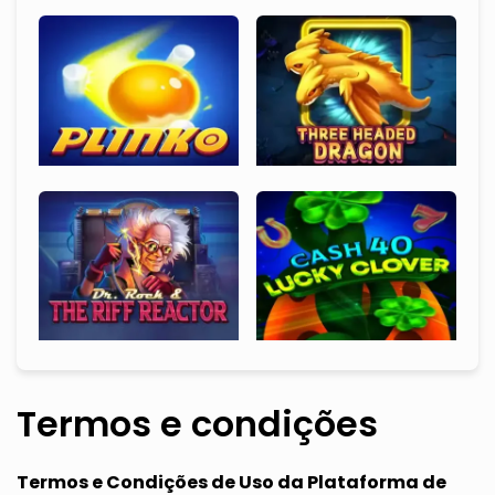
Termos e condições
Termos e Condições de Uso da Plataforma de