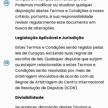
Podemos modificar ou atualizar qualquer
disposição destes Termos e Condições a nosso
critério, portanto, é sua responsabilidade
revisar regularmente este documento em
busca de alterações.
Legislação Aplicável e Jurisdição
Estes Termos e Condições serão regidos pelas
leis de Curaçao, excluindo suas regras de
escolha de leis. Quaisquer disputas que surjam
ou estejam relacionadas a estes Termos e
Condições serão resolvidas por meio de
arbitragem vinculativa de acordo com as
Regras de Arbitragem do Centro Internacional
de Resolução de Disputas (ICDR).
Divisibilidade
Se qualquer disposição destes Termos e