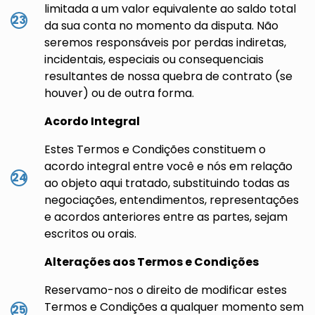
limitada a um valor equivalente ao saldo total
da sua conta no momento da disputa. Não
seremos responsáveis por perdas indiretas,
incidentais, especiais ou consequenciais
resultantes de nossa quebra de contrato (se
houver) ou de outra forma.
Acordo Integral
Estes Termos e Condições constituem o
acordo integral entre você e nós em relação
ao objeto aqui tratado, substituindo todas as
negociações, entendimentos, representações
e acordos anteriores entre as partes, sejam
escritos ou orais.
Alterações aos Termos e Condições
Reservamo-nos o direito de modificar estes
Termos e Condições a qualquer momento sem