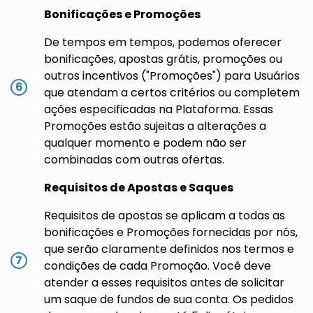
Bonificações e Promoções
De tempos em tempos, podemos oferecer
bonificações, apostas grátis, promoções ou
outros incentivos ("Promoções") para Usuários
que atendam a certos critérios ou completem
ações especificadas na Plataforma. Essas
Promoções estão sujeitas a alterações a
qualquer momento e podem não ser
combinadas com outras ofertas.
Requisitos de Apostas e Saques
Requisitos de apostas se aplicam a todas as
bonificações e Promoções fornecidas por nós,
que serão claramente definidos nos termos e
condições de cada Promoção. Você deve
atender a esses requisitos antes de solicitar
um saque de fundos de sua conta. Os pedidos