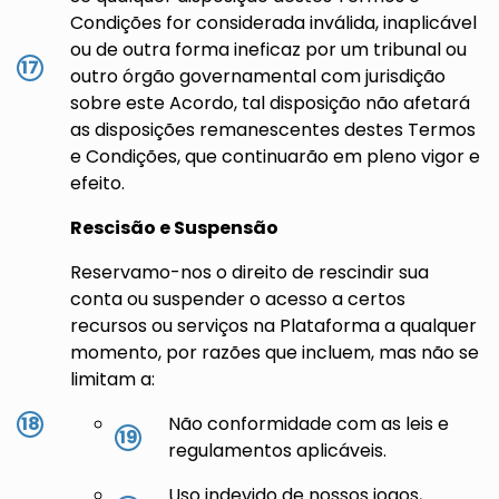
Condições for considerada inválida, inaplicável
ou de outra forma ineficaz por um tribunal ou
outro órgão governamental com jurisdição
sobre este Acordo, tal disposição não afetará
as disposições remanescentes destes Termos
e Condições, que continuarão em pleno vigor e
efeito.
Rescisão e Suspensão
Reservamo-nos o direito de rescindir sua
conta ou suspender o acesso a certos
recursos ou serviços na Plataforma a qualquer
momento, por razões que incluem, mas não se
limitam a:
Não conformidade com as leis e
regulamentos aplicáveis.
Uso indevido de nossos jogos,